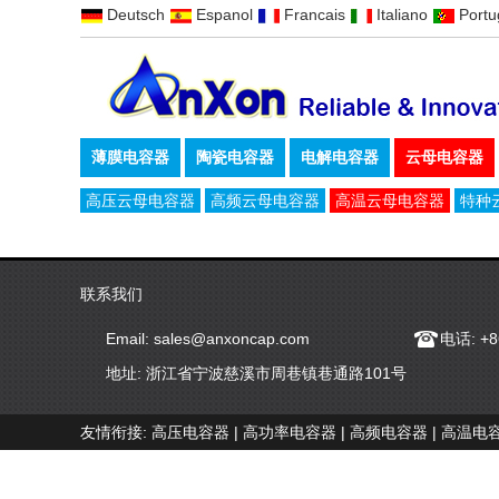
Deutsch
Espanol
Francais
Italiano
Port
薄膜电容器
陶瓷电容器
电解电容器
云母电容器
高压云母电容器
高频云母电容器
高温云母电容器
特种
联系我们
Email:
sales@anxoncap.com
电话: +8
地址: 浙江省宁波慈溪市周巷镇巷通路101号
友情衔接:
高压电容器
|
高功率电容器
|
高频电容器
|
高温电