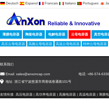
Deutsch
Espanol
Francais
Italiano
Portugues
J
薄膜电容器
陶瓷电容器
电解电容器
云母电容器
真空电容
高压云母电容器
高频云母电容器
高温云母电容器
特种云母电容器
联系我们
Email:
sales@anxoncap.com
电话: +86-574-633
地址: 浙江省宁波慈溪市周巷镇巷通路101号
友情衔接:
高压电容器
|
高功率电容器
|
高频电容器
|
高温电容器
|
薄膜电